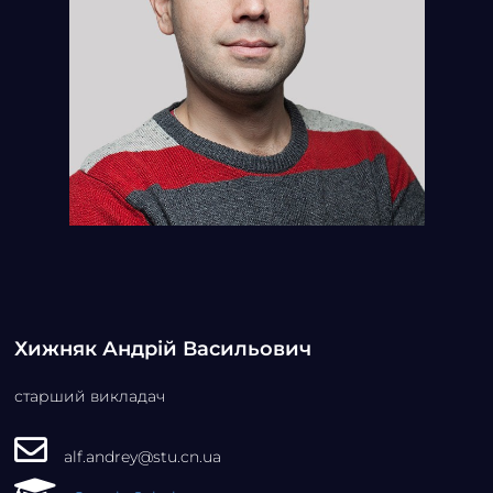
Хижняк Андрій Васильович
старший викладач
alf.andrey@stu.cn.ua