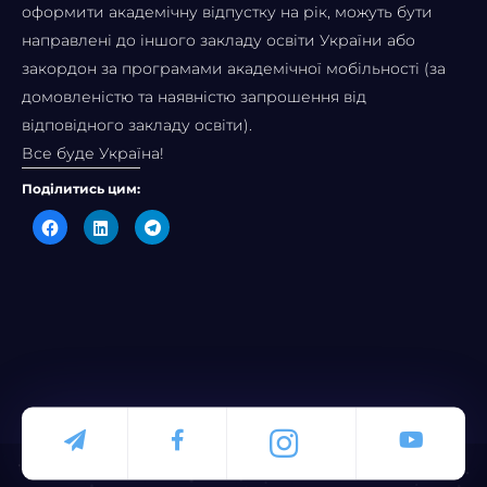
оформити академічну відпустку на рік, можуть бути
направлені до іншого закладу освіти України або
закордон за програмами академічної мобільності (за
домовленістю та наявністю запрошення від
відповідного закладу освіти).
Все буде Україна!
Поділитись цим:
Click
Click
Click
to
to
to
share
share
share
on
on
on
Facebook
LinkedIn
Telegram
(Opens
(Opens
(Opens
in
in
in
new
new
new
window)
window)
window)