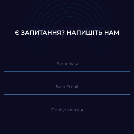
CONTACT
Є ЗАПИТАННЯ? НАПИШІТЬ НАМ
Ваше ім'я
Ваш Email
Повідомлення