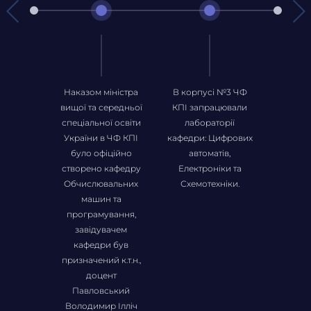
Наказом міністра
В корпусі №3 ЧФ
Кафедра
вищої та середньої
КПІ запрацювали
в 4-й
спеціальної освіти
лабораторії
зай
України в ЧФ КПІ
кафедри: Цифрових
поверхі
було офіційно
автоматів,
площею 
створено кафедру
Електроніки та
Створ
Обчислювальних
Схемотехніки.
нові ла
машин та
Мікроп
програмування,
В
завідувачем
Пери
кафедри був
пр
призначений к.т.н.,
доцент
Павловський
Володимир Ілліч