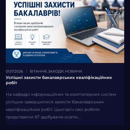
01.07.2026
ВІТАННЯ
,
ЗАХОДИ
,
НОВИНИ
Успішні захисти бакалаврських кваліфікаційних
робіт
На кафедрі інформаційних та комп’ютерних систем
успішно завершилися захисти бакалаврських
кваліфікаційних робіт. Цьогоріч свої роботи
представили 67 здобувачів освіти,...