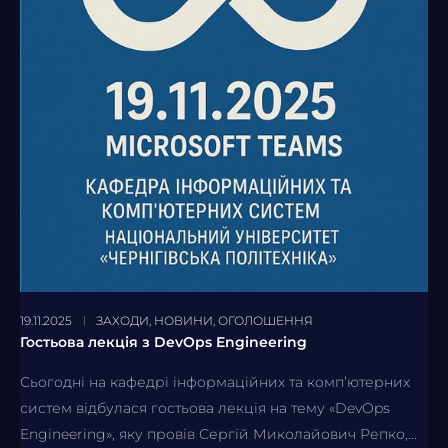
19.11.2025
ЗАХОДИ
,
НОВИНИ
,
ОГОЛОШЕННЯ
Гостьова лекція з DevOps Engineering
Сьогодні на кафедрі інформаційних та комп’ютерних
систем відбулася гостьова лекція на тему «DevOps
Engineering», яку провів Сергій Миколайович Репко,...