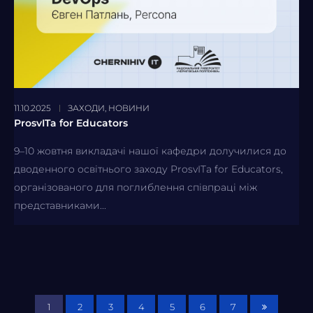
11.10.2025
ЗАХОДИ
,
НОВИНИ
ProsvITa for Educators
9–10 жовтня викладачі нашої кафедри долучилися до
дводенного освітнього заходу ProsvITa for Educators,
організованого для поглиблення співпраці між
представниками...
1
2
3
4
5
6
7