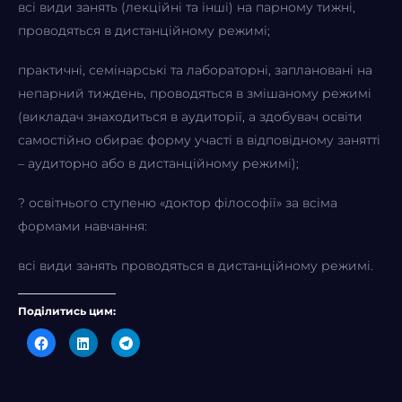
всі види занять (лекційні та інші) на парному тижні,
проводяться в дистанційному режимі;
практичні, семінарські та лабораторні, заплановані на
непарний тиждень, проводяться в змішаному режимі
(викладач знаходиться в аудиторії, а здобувач освіти
самостійно обирає форму участі в відповідному занятті
– аудиторно або в дистанційному режимі);
? освітнього ступеню «доктор філософії» за всіма
формами навчання:
всі види занять проводяться в дистанційному режимі.
Поділитись цим:
Click
Click
Click
to
to
to
share
share
share
on
on
on
Facebook
LinkedIn
Telegram
(Opens
(Opens
(Opens