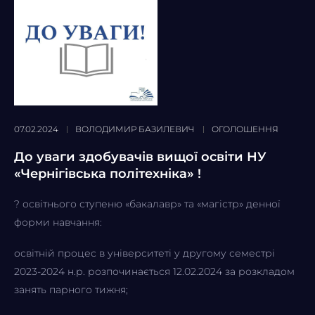
07.02.2024
ВОЛОДИМИР БАЗИЛЕВИЧ
ОГОЛОШЕННЯ
До уваги здобувачів вищої освіти НУ
«Чернігівська політехніка» !
? освітнього ступеню «бакалавр» та «магістр» денної
форми навчання:
освітній процес в університеті у другому семестрі
2023-2024 н.р. розпочинається 12.02.2024 за розкладом
занять парного тижня;