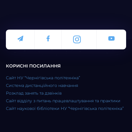
in
in
in
new
new
new
window)
window)
window)
КОРИСНІ ПОСИЛАННЯ
Сайт НУ “Чернігівська політехніка”
Система дистанційного навчання
Розклад занять та дзвінків
Сайт відділу з питань працевлаштування та практики
Сайт наукової бібліотеки НУ “Чернігівська політехніка”