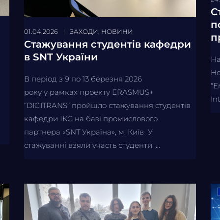
С
п
01.04.2026
ЗАХОДИ
,
НОВИНИ
п
Cтажування студентів кафедри
в SNT України
На
Ho
В період з 9 по 13 березня 2026
“E
року у рамках проекту ERASMUS+
In
“DIGITRANS” пройшло стажування студентів
кафедри ІКС на базі промислового
партнера «SNT Україна», м. Київ У
стажуванні взяли участь студенти: ...