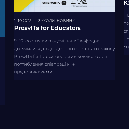
К
Ша
11.10.2025
ЗАХОДИ
,
НОВИНИ
по
ProsvITa for Educators
сп
пр
9–10 жовтня викладачі нашої кафедри
So
долучилися до дводенного освітнього заходу
ProsvITa for Educators, організованого для
поглиблення співпраці між
представниками...