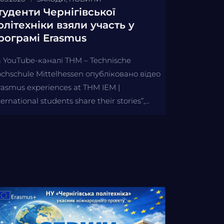
туденти Чернігівської
олітехніки взяли участь у
рограмі Erasmus
 YouTube-каналі THM – Technische
chschule Mittelhessen опубліковано відео
rasmus experiences at THM IEM |
ternational students share their stories”,...