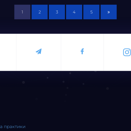
1
2
3
4
5
та практики