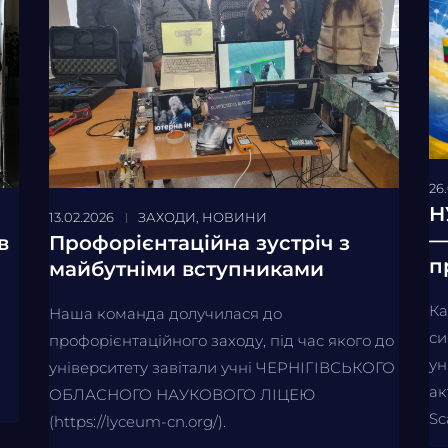
26
Н
13.02.2026
ЗАХОДИ
,
НОВИНИ
—
в
Профорієнтаційна зустріч з
п
майбутніми вступниками
Ка
Наша команда долучилася до
си
профорієнтаційного заходу, під час якого до
ун
.
університету завітали учні ЧЕРНІГІВСЬКОГО
ак
ОБЛАСНОГО НАУКОВОГО ЛІЦЕЮ
Sc
(https://lyceum-cn.org/).