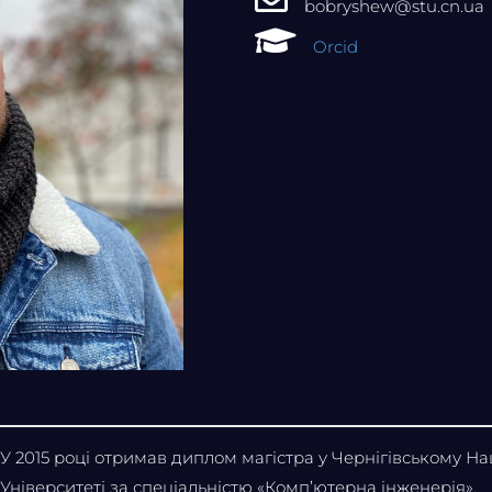
bobryshew@stu.cn.ua
Orcid
У 2015 році отримав диплом магістра у Чернігівському Н
Університеті за спеціальністю «Комп’ютерна інженерія».