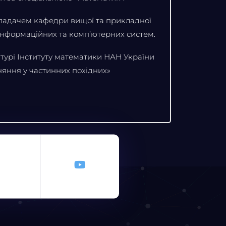
кладачем кафедри вищої та прикладної
 інформаційних та комп’ютерних систем.
нтурі Інституту математики НАН України
няння у частинних похідних»