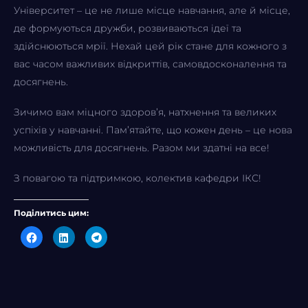
Університет – це не лише місце навчання, але й місце,
де формуються дружби, розвиваються ідеї та
здійснюються мрії. Нехай цей рік стане для кожного з
вас часом важливих відкриттів, самовдосконалення та
досягнень.
Зичимо вам міцного здоров’я, натхнення та великих
успіхів у навчанні. Пам’ятайте, що кожен день – це нова
можливість для досягнень. Разом ми здатні на все!
З повагою та підтримкою, колектив кафедри ІКС!
Поділитись цим:
Click
Click
Click
to
to
to
share
share
share
on
on
on
Facebook
LinkedIn
Telegram
(Opens
(Opens
(Opens
in
in
in
new
new
new
window)
window)
window)