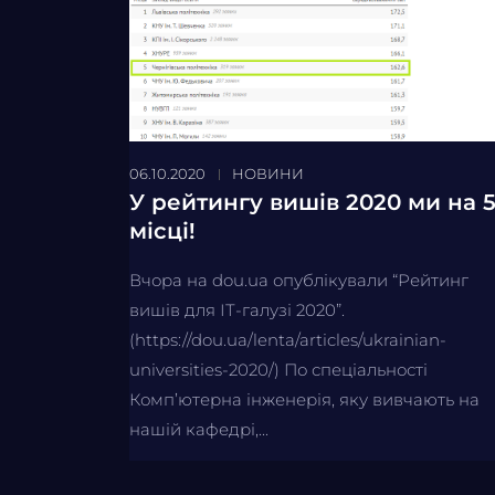
06.10.2020
НОВИНИ
У рейтингу вишів 2020 ми на 
місці!
Вчора на dou.ua опублікували “Рейтинг
вишів для ІТ-галузі 2020”.
(https://dou.ua/lenta/articles/ukrainian-
universities-2020/) По спеціальності
Комп’ютерна інженерія, яку вивчають на
нашій кафедрі,...