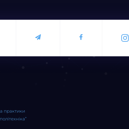
та практики
політехніка”