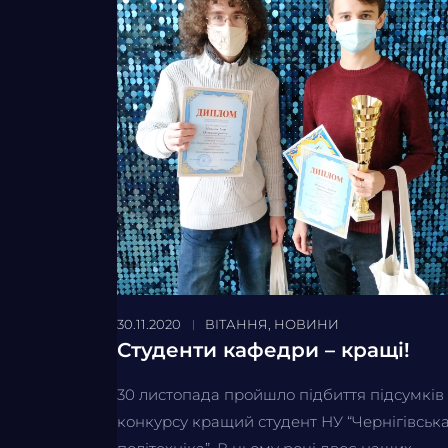
30.11.2020
ВІТАННЯ
,
НОВИНИ
Студенти кафедри – кращі!
30 листопада пройшло підбиття підсумків
конкурсу кращий студент НУ “Чернігівськ