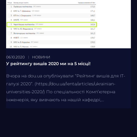
06.10.2020
НОВИНИ
У рейтингу вишів 2020 ми на 5 місці!
Вчора на dou.ua опублікували “Рейтинг вишів для ІТ-
галузі 2020”. (https://dou.ua/lenta/articles/ukrainian-
universities-2020/) По спеціальності Комп’ютерна
інженерія, яку вивчають на нашій кафедрі,...