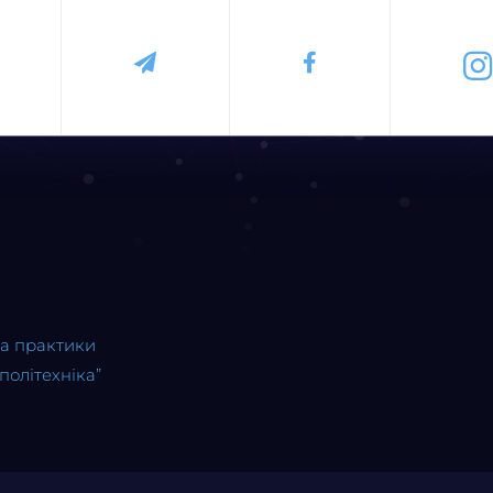
та практики
політехніка”