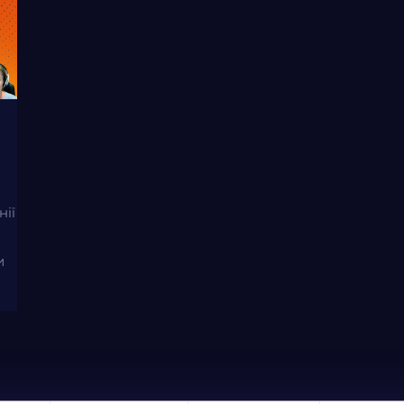
нії
и