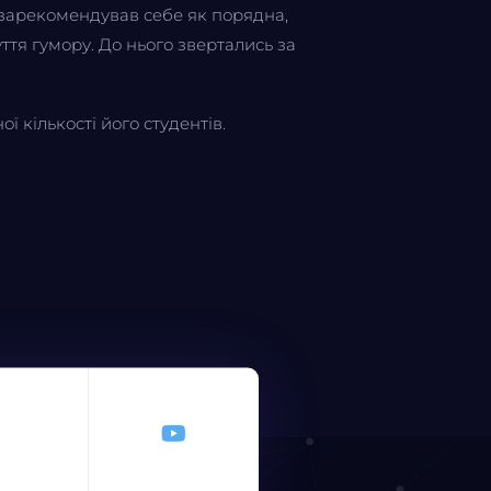
 зарекомендував себе як порядна,
тя гумору. До нього звертались за
 кількості його студентів.