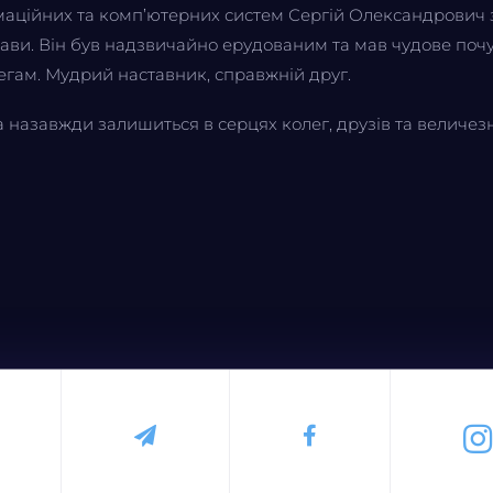
маційних та комп’ютерних систем Сергій Олександрович
ви. Він був надзвичайно ерудованим та мав чудове почут
егам. Мудрий наставник, справжній друг.
назавжди залишиться в серцях колег, друзів та величезної