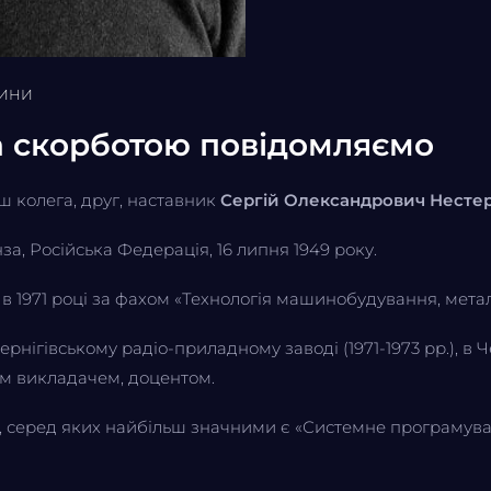
ИНИ
а скорботою повідомляємо
наш колега, друг, наставник
Сергій Олександрович Несте
а, Російська Федерація, 16 липня 1949 року.
 в 1971 році за фахом «Технологія машинобудування, метал
нігівському радіо-приладному заводі (1971-1973 рр.), в 
шим викладачем, доцентом.
, серед яких найбільш значними є «Системне програмува