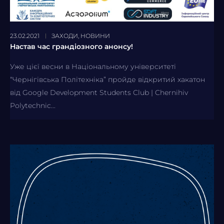
23.02.2021
ЗАХОДИ
,
НОВИНИ
Настав час грандіозного анонсу!
Уже цієї весни в Національному університеті
“Чернігівська Політехніка” пройде відкритий хакатон
від Google Development Students Club | Chernihiv
Polytechnic...