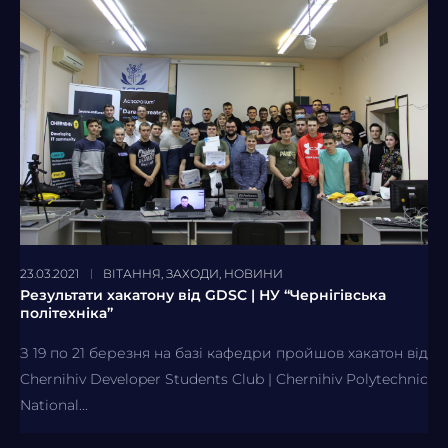
23.03.2021
ВІТАННЯ
,
ЗАХОДИ
,
НОВИНИ
Результати хакатону від GDSС | НУ “Чернігівська
політехніка”
З 19 по 21 березня на базі кафедри пройшов хакатон від
Chernihiv Developer Students Club | Chernihiv Polytechnic
National...