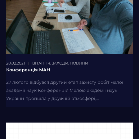
28.02.2021
ВІТАННЯ
,
ЗАХОДИ
,
НОВИНИ
Конференція МАН
27 лютого відбувся другий етап захисту робіт малої
академії наук Конференція Малою академії наук
України пройшла у дружній атмосфері,...