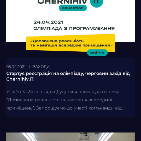
05.04.2021
ЗАХОДИ
Стартує реєстрація на олімпіаду, черговий захід від
Chernihiv.IT.
У суботу, 24 квітня, відбудеться олімпіада на тему
“Доповнена реальність та навігація всередині
приміщень”. Запрошуємо до участі комананди від...