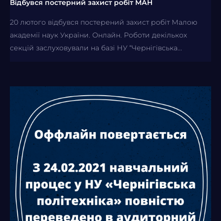
Відбувся постерний захист робіт МАН
20 лютого відбувся постерений захист робіт Малою
академії наук України. Онлайн. Роботи декількох
секцій заслуховували на базі НУ “Чернігівська...