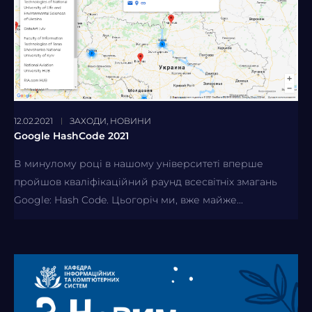
12.02.2021
ЗАХОДИ
,
НОВИНИ
Google HashCode 2021
В минулому році в нашому університеті вперше
пройшов кваліфікаційний раунд всесвітніх змагань
Google: Hash Code. Цьогоріч ми, вже майже...