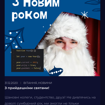
31.12.2020
ВІТАННЯ
,
НОВИНИ
З прийдешніми святами!
Шановні колеги, студентство, друзі! Не дивлячись на
доволі сумбурний рік, ми змогли не тільки